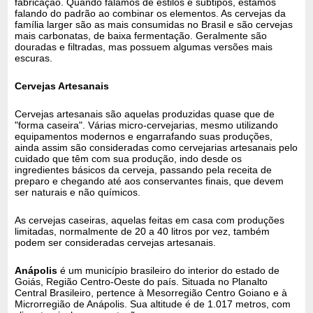
fabricação. Quando falamos de estilos e subtipos, estamos
falando do padrão ao combinar os elementos. As cervejas da
família larger são as mais consumidas no Brasil e são cervejas
mais carbonatas, de baixa fermentação. Geralmente são
douradas e filtradas, mas possuem algumas versões mais
escuras.
Cervejas Artesanais
Cervejas artesanais são aquelas produzidas quase que de
"forma caseira". Várias micro-cervejarias, mesmo utilizando
equipamentos modernos e engarrafando suas produções,
ainda assim são consideradas como cervejarias artesanais pelo
cuidado que têm com sua produção, indo desde os
ingredientes básicos da cerveja, passando pela receita de
preparo e chegando até aos conservantes finais, que devem
ser naturais e não químicos.
As cervejas caseiras, aquelas feitas em casa com produções
limitadas, normalmente de 20 a 40 litros por vez, também
podem ser consideradas cervejas artesanais.
Anápolis
é um município brasileiro do interior do estado de
Goiás, Região Centro-Oeste do país. Situada no Planalto
Central Brasileiro, pertence à Mesorregião Centro Goiano e à
Microrregião de Anápolis. Sua altitude é de 1.017 metros, com