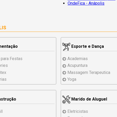
OndeFica - Anápolis
LIS
mentação
Esporte e Dança
 para Festas
Academias
eries
Acupuntura
tex
Massagem Terapeutica
rias
Yoga
strução
Marido de Aluguel
ll
Eletricistas