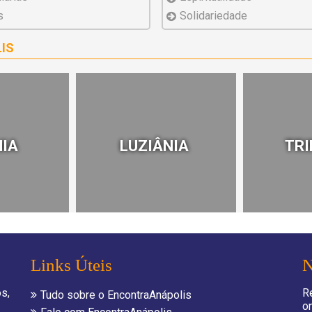
s
Solidariedade
IS
NIA
LUZIÂNIA
TR
Links Úteis
N
s,
R
Tudo sobre o EncontraAnápolis
o