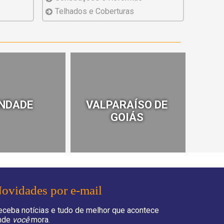
Telhados
e Coberturas
INDADE
VALPARAÍSO DE
GOIÁS
ovidades por e-mail
eceba notícias e tudo de melhor que acontece
nde
você
mora.