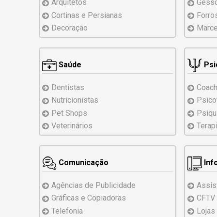
Arquitetos
Gess
Cortinas e Persianas
Forro
Decoração
Marce
Saúde
Psi
Dentistas
Coach
Nutricionistas
Psico
Pet Shops
Psiqu
Veterinários
Terap
Comunicação
Inf
Agências de Publicidade
Assis
Gráficas e Copiadoras
CFTV
Telefonia
Lojas