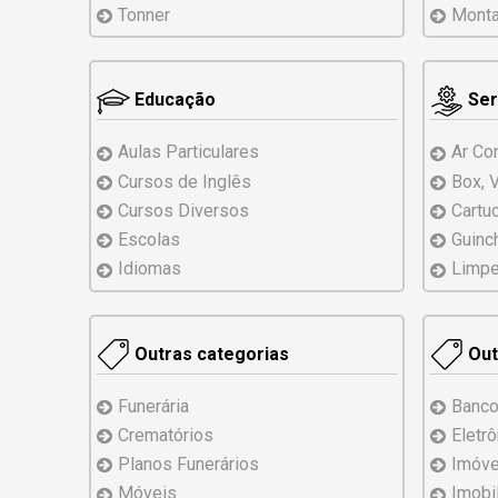
Tonner
Mont
Educação
Ser
Aulas Particulares
Ar Co
Cursos de Inglês
Box, 
Cursos Diversos
Cartu
Escolas
Guinc
Idiomas
Limpe
Outras categorias
Out
Funerária
Banco
Crematórios
Eletr
Planos Funerários
Imóve
Móveis
Imobil