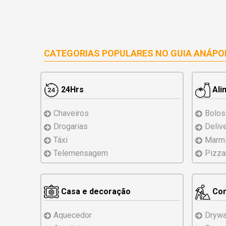
CATEGORIAS POPULARES NO
GUIA ANÁPO
24Hrs
Ali
Chaveiros
Bolos
Drogarias
Deliv
Táxi
Marmi
Telemensagem
Pizza
Casa e decoração
Con
Aquecedor
Drywa