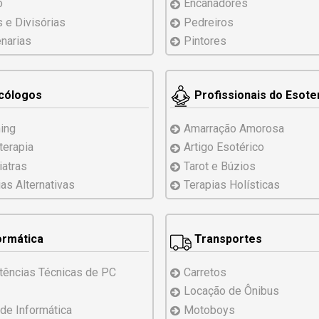
o
Encanadores
s e Divisórias
Pedreiros
narias
Pintores
cólogos
Profissionais do Esot
ing
Amarração Amorosa
terapia
Artigo Esotérico
iatras
Tarot e Búzios
ias
Alternativas
Terapias Holísticas
ormática
Transportes
tências
Técnicas
de PC
Carretos
Locação de Ônibus
 de Informática
Motoboys