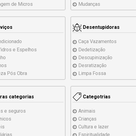
agem
de
Micros
Mudanças
viços
Desentupidoras
ndicionado
Caça Vazamentos
Vidros
e Espelhos
Dedetização
cho
Descupinização
hos
Desratização
za Pós Obra
Limpa Fossa
ras categorias
Categotrias
s e seguros
Animais
ônicos
Crianças
is
Cultura e lazer
iárias
Espiritualidade