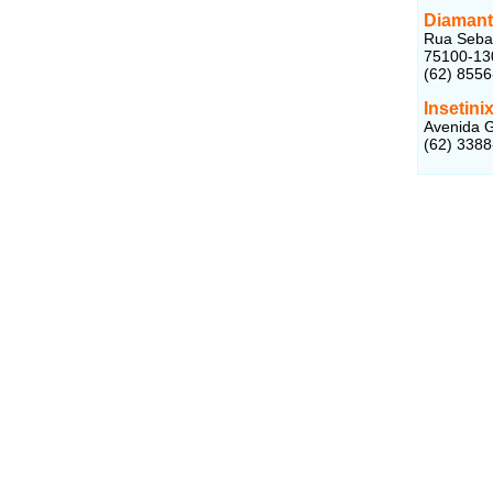
Diamant
Rua Sebas
75100-13
(62) 855
Insetini
Avenida Go
(62) 338