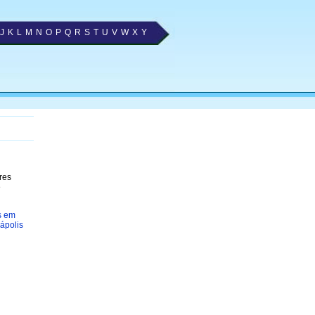
J
K
L
M
N
O
P
Q
R
S
T
U
V
W
X
Y
res
e
s em
ápolis