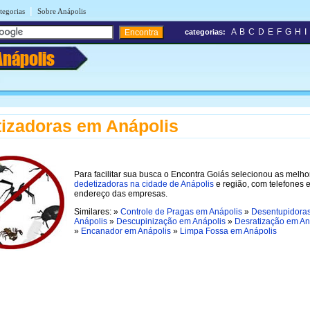
|
tegorias
Sobre Anápolis
A
B
C
D
E
F
G
H
I
categorias:
Anápolis
izadoras em Anápolis
Para facilitar sua busca o Encontra Goiás selecionou as melho
dedetizadoras na cidade de Anápolis
e região, com telefones 
endereço das empresas.
Similares: »
Controle de Pragas em Anápolis
»
Desentupidora
Anápolis
»
Descupinização em Anápolis
»
Desratização em An
»
Encanador em Anápolis
»
Limpa Fossa em Anápolis