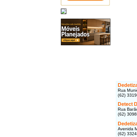
Dedetiz
Rua Munic
(62) 331
Detect 
Rua Barão
(62) 309
Dedetiz
Avenida M
(62) 332