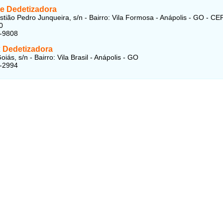
e Dedetizadora
tião Pedro Junqueira, s/n - Bairro: Vila Formosa - Anápolis - GO - CE
0
6-9808
x Dedetizadora
iás, s/n - Bairro: Vila Brasil - Anápolis - GO
8-2994