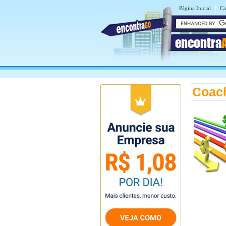
|
Página Inicial
Ca
encontra
Coach