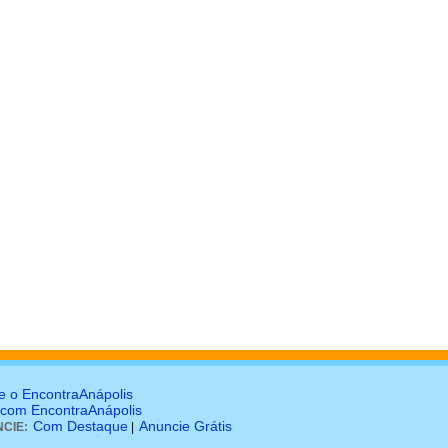
e o EncontraAnápolis
 com EncontraAnápolis
Com Destaque
Anuncie Grátis
CIE:
|