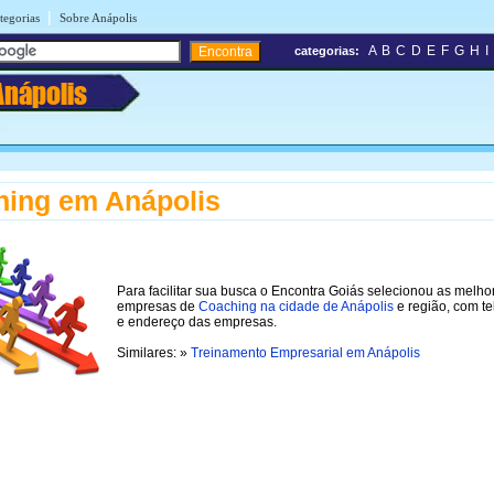
|
tegorias
Sobre Anápolis
A
B
C
D
E
F
G
H
I
categorias:
Anápolis
ing em Anápolis
Para facilitar sua busca o Encontra Goiás selecionou as melho
empresas de
Coaching na cidade de Anápolis
e região, com te
e endereço das empresas.
Similares: »
Treinamento Empresarial em Anápolis