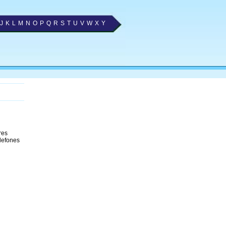
J
K
L
M
N
O
P
Q
R
S
T
U
V
W
X
Y
res
lefones