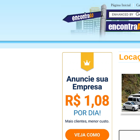
|
Página Inicial
Ca
encontra
Locaç