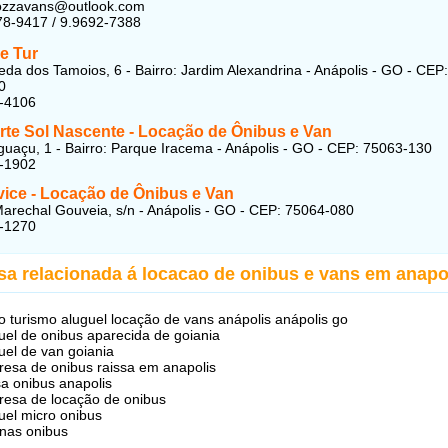
rozzavans@outlook.com
78-9417 / 9.9692-7388
e Tur
da dos Tamoios, 6 - Bairro: Jardim Alexandrina - Anápolis - GO - CEP:
0
7-4106
rte Sol Nascente - Locação de Ônibus e Van
uaçu, 1 - Bairro: Parque Iracema - Anápolis - GO - CEP: 75063-130
8-1902
vice - Locação de Ônibus e Van
arechal Gouveia, s/n - Anápolis - GO - CEP: 75064-080
9-1270
sa relacionada á locacao de onibus e vans em anapo
o turismo aluguel locação de vans anápolis anápolis go
uel de onibus aparecida de goiania
uel de van goiania
esa de onibus raissa em anapolis
sa onibus anapolis
esa de locação de onibus
uel micro onibus
nas onibus