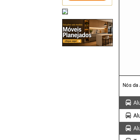
Nós da
Al
Al
Al