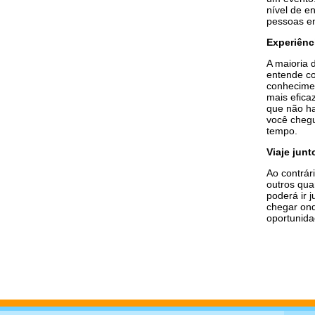
nível de e
pessoas en
Experiênc
A maioria 
entende co
conhecimen
mais efica
que não ha
você chegu
tempo.
Viaje jun
Ao contrár
outros qua
poderá ir 
chegar on
oportunida