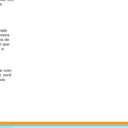
as
mplo
neira
za de
ir que
o a
jar com
l, você
vai