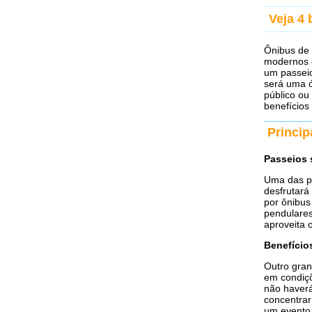
Veja 4 
Ônibus de 
modernos c
um passeio
será uma ó
público ou
benefícios
Princip
Passeios 
Uma das pr
desfrutará
por ônibus
pendulares
aproveita 
Benefício
Outro gran
em condiçõ
não haverá
concentrar
um evento.