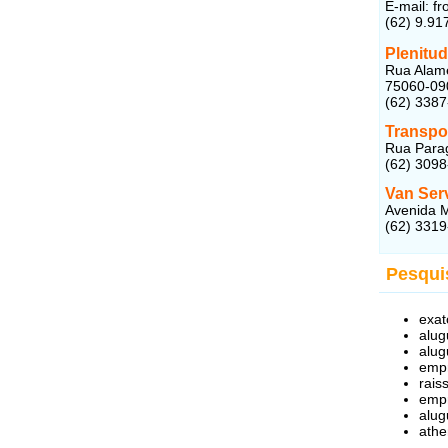
E-mail: f
(62) 9.91
Plenitud
Rua Alame
75060-09
(62) 338
Transpo
Rua Parag
(62) 309
Van Ser
Avenida M
(62) 331
Pesqui
exat
alug
alug
empr
rais
empr
alug
athe