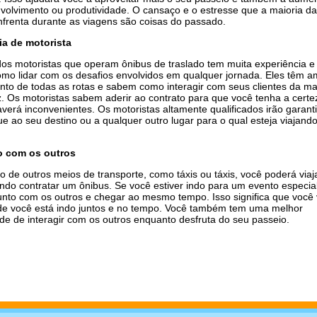
nvolvimento ou produtividade. O cansaço e o estresse que a maioria d
frenta durante as viagens são coisas do passado.
ia de motorista
dos motoristas que operam ônibus de traslado tem muita experiência e
mo lidar com os desafios envolvidos em qualquer jornada. Eles têm a
to de todas as rotas e sabem como interagir com seus clientes da ma
z. Os motoristas sabem aderir ao contrato para que você tenha a certe
verá inconvenientes. Os motoristas altamente qualificados irão garant
e ao seu destino ou a qualquer outro lugar para o qual esteja viajand
to com os outros
io de outros meios de transporte, como táxis ou táxis, você poderá via
ndo contratar um ônibus. Se você estiver indo para um evento especia
junto com os outros e chegar ao mesmo tempo. Isso significa que você 
de você está indo juntos e no tempo. Você também tem uma melhor
de de interagir com os outros enquanto desfruta do seu passeio.