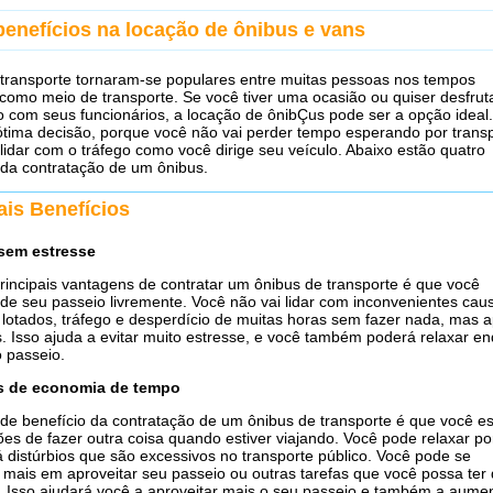
benefícios na locação de ônibus e vans
transporte tornaram-se populares entre muitas pessoas nos tempos
omo meio de transporte. Se você tiver uma ocasião ou quiser desfrut
 com seus funcionários, a locação de ônibÇus pode ser a opção ideal.
tima decisão, porque você não vai perder tempo esperando por trans
 lidar com o tráfego como você dirige seu veículo. Abaixo estão quatro
 da contratação de um ônibus.
ais Benefícios
sem estresse
incipais vantagens de contratar um ônibus de transporte é que você
 de seu passeio livremente. Você não vai lidar com inconvenientes causa
 lotados, tráfego e desperdício de muitas horas sem fazer nada, mas 
. Isso ajuda a evitar muito estresse, e você também poderá relaxar e
o passeio.
s de economia de tempo
de benefício da contratação de um ônibus de transporte é que você es
es de fazer outra coisa quando estiver viajando. Você pode relaxar p
 distúrbios que são excessivos no transporte público. Você pode se
 mais em aproveitar seu passeio ou outras tarefas que você possa ter
 Isso ajudará você a aproveitar mais o seu passeio e também a aume