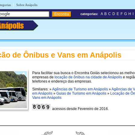
|
tegorias
Sobre Anápolis
A
B
C
D
E
F
G
H
I
categorias:
Anápolis
ão de Ônibus e Vans em Anápolis
Para facilitar sua busca o Encontra Goiás selecionou as melho
empresas de
locação de ônibus na cidade de Anápolis
e regiã
telefones e endereço das empresas.
Similares: »
Agências de Turismo em Anápolis
»
Agências de 
em Anápolis
»
Guias de Turismo em Anápolis
»
Locação de Ôn
Vans em Anápolis
acessos desde Fevereiro de 2016.