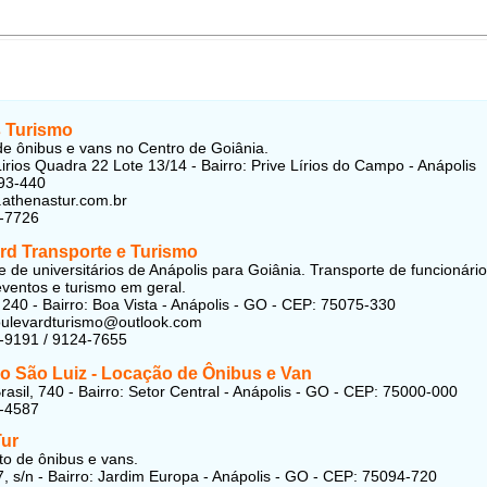
 Turismo
e ônibus e vans no Centro de Goiânia.
irios Quadra 22 Lote 13/14 - Bairro: Prive Lírios do Campo - Anápolis
93-440
.athenastur.com.br
3-7726
rd Transporte e Turismo
e de universitários de Anápolis para Goiânia. Transporte de funcionário
eventos e turismo em geral.
 240 - Bairro: Boa Vista - Anápolis - GO - CEP: 75075-330
oulevardturismo@outlook.com
-9191 / 9124-7655
o São Luiz - Locação de Ônibus e Van
rasil, 740 - Bairro: Setor Central - Anápolis - GO - CEP: 75000-000
1-4587
Tur
o de ônibus e vans.
, s/n - Bairro: Jardim Europa - Anápolis - GO - CEP: 75094-720