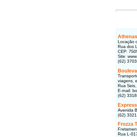
Athenas
Locação d
Rua dos L
CEP: 750
Site: www
(62) 370
Bouleva
Transport
viagens, 
Rua Seis,
E-mail: b
(62) 3318
Express
Avenida B
(62) 332
Frozza 
Fretament
Rua L-017