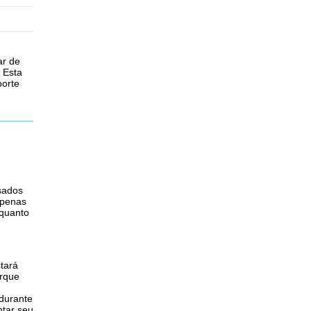
ar de
 Esta
porte
dos ​​
apenas
nquanto
tará
orque
 durante
ntar seu