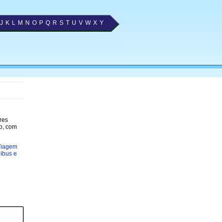
J
K
L
M
N
O
P
Q
R
S
T
U
V
W
X
Y
res
o, com
Viagem
ibus e