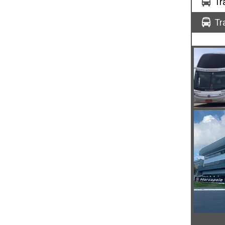
Tr
Tr