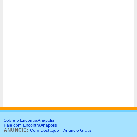
Sobre o EncontraAnápolis
Fale com EncontraAnápolis
ANUNCIE:
|
Com Destaque
Anuncie Grátis