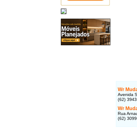
Wr Mud
Avenida S
(62) 394
Wr Mud
Rua Arnau
(62) 309