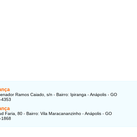
ança
enador Ramos Caiado, s/n - Bairro: Ipiranga - Anápolis - GO
3-4353
ança
d Faria, 80 - Bairro: Vila Maracananzinho - Anápolis - GO
9-1868