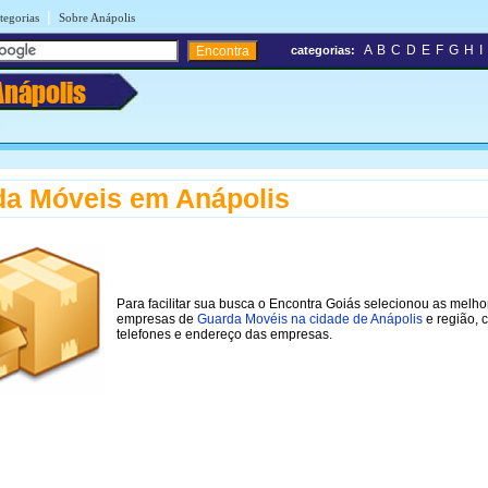
|
tegorias
Sobre Anápolis
A
B
C
D
E
F
G
H
I
categorias:
Anápolis
a Móveis em Anápolis
Para facilitar sua busca o Encontra Goiás selecionou as melho
empresas de
Guarda Movéis na cidade de Anápolis
e região, 
telefones e endereço das empresas.