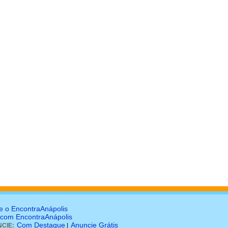
e o EncontraAnápolis
 com EncontraAnápolis
Com Destaque
Anuncie Grátis
CIE:
|