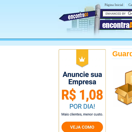
|
Página Inicial
Ca
encontra
Guard