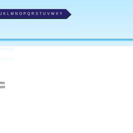
J
K
L
M
N
O
P
Q
R
S
T
U
V
W
X
Y
res
com