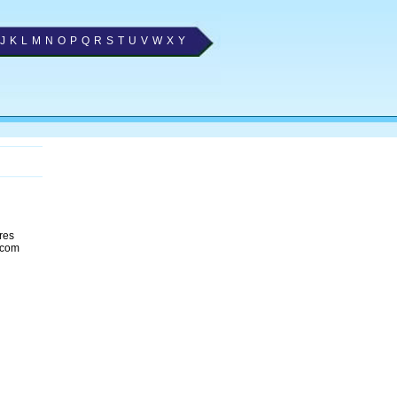
J
K
L
M
N
O
P
Q
R
S
T
U
V
W
X
Y
res
 com