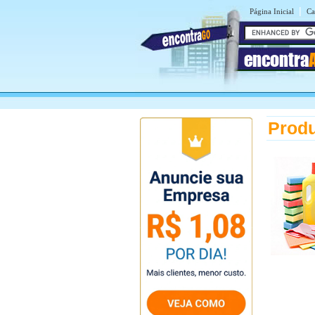
|
Página Inicial
Ca
encontra
Produ