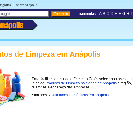
|
tegorias
Sobre Anápolis
A
B
C
D
E
F
G
H
I
categorias:
Anápolis
tos de Limpeza em Anápolis
Para facilitar sua busca o Encontra Goiás selecionou as melho
lojas de
Produtos de Limpeza na cidade de Anápolis
e região,
telefones e endereço das empresas.
Similares: »
Utilidades Domésticas em Anápolis