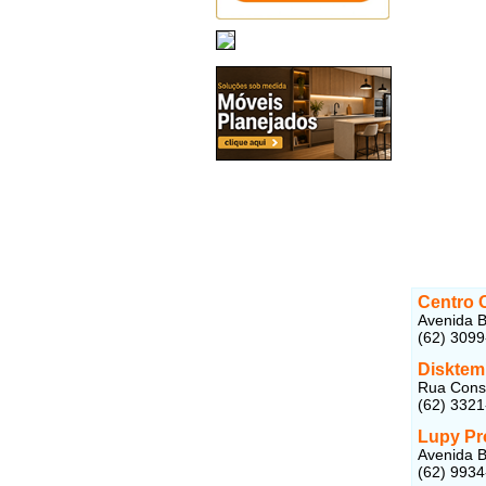
Centro 
Avenida B
(62) 309
Disktem
Rua Const
(62) 332
Lupy Pr
Avenida B
(62) 993