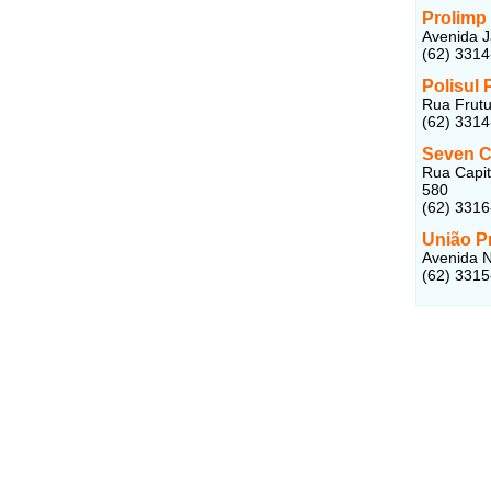
Prolimp
Avenida J
(62) 331
Polisul
Rua Frutu
(62) 331
Seven C
Rua Capitã
580
(62) 331
União P
Avenida N
(62) 331