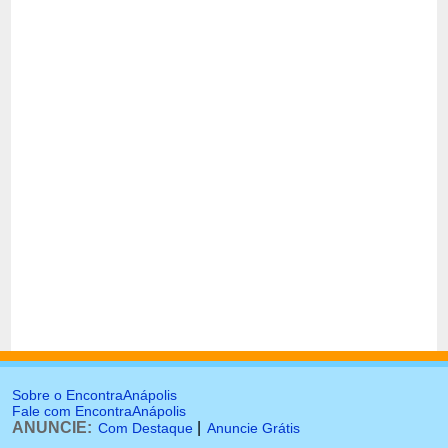
Sobre o EncontraAnápolis
Fale com EncontraAnápolis
ANUNCIE:
|
Com Destaque
Anuncie Grátis